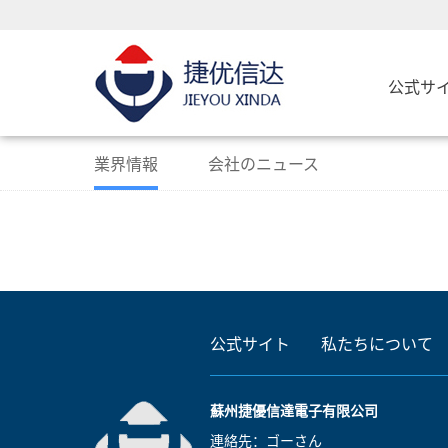
公式サ
業界情報
会社のニュース
公式サイト
私たちについて
蘇州捷優信達電子有限公司
連絡先：ゴーさん