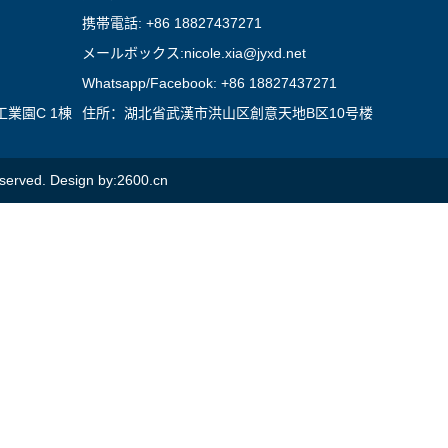
携帯電話: +86 18827437271
メールボックス:nicole.xia@jyxd.net
Whatsapp/Facebook: +86 18827437271
業園C 1棟
住所：湖北省武漢市洪山区創意天地B区10号楼
served. Design by:2600.cn